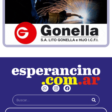
W
I
F
h
n
a
a
s
c
Buscar
t
t
e
s
a
b
a
g
o