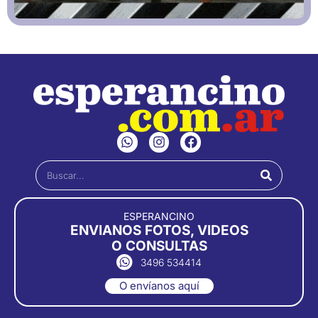
W
I
F
h
n
a
a
s
c
Buscar
t
t
e
s
a
b
a
g
o
p
r
o
ESPERANCINO
p
a
k
ENVIANOS FOTOS, VIDEOS
m
O CONSULTAS
3496 534414
O envíanos aquí