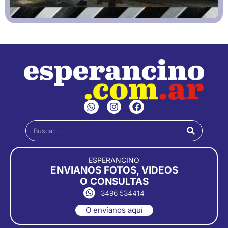
W
I
F
h
n
a
a
s
c
Buscar
t
t
e
s
a
b
a
g
o
p
r
o
ESPERANCINO
p
a
k
ENVIANOS FOTOS, VIDEOS
m
O CONSULTAS
3496 534414
O envíanos aquí