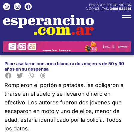
Ir
W
I
F
ENVIANOS FOTOS, VIDEOS
h
n
a
O CONSULTAS:
3496 534414
al
a
s
c
contenido
t
t
e
s
a
b
a
g
o
p
r
o
p
a
k
m
Pilar: asaltaron con arma blanca a dos mujeres de 50 y 90
años en su despensa
Rompieron el portón a patadas, las obligaron a
tirarse en el suelo y
se llevaron dinero en
efectivo. Los autores fueron dos jóvenes que
escaparon en moto y uno de ellos, menor de
edad, estaría identificado por la policía. Todos
los datos.