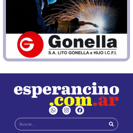
W
I
F
h
n
a
a
s
c
Buscar
t
t
e
s
a
b