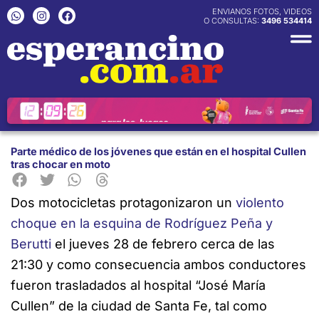
Ir
W
I
F
ENVIANOS FOTOS, VIDEOS
h
n
a
O CONSULTAS:
3496 534414
al
a
s
c
contenido
t
t
e
s
a
b
a
g
o
p
r
o
p
a
k
m
Parte médico de los jóvenes que están en el hospital Cullen
tras chocar en moto
Dos motocicletas protagonizaron un
violento
choque en
la esquina de Rodríguez Peña y
Berutti
el jueves 28 de febrero cerca de las
21:30 y como consecuencia ambos conductores
fueron trasladados al hospital “José María
Cullen” de la ciudad de Santa Fe, tal como