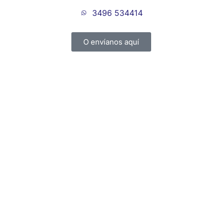
3496 534414
O envíanos aquí