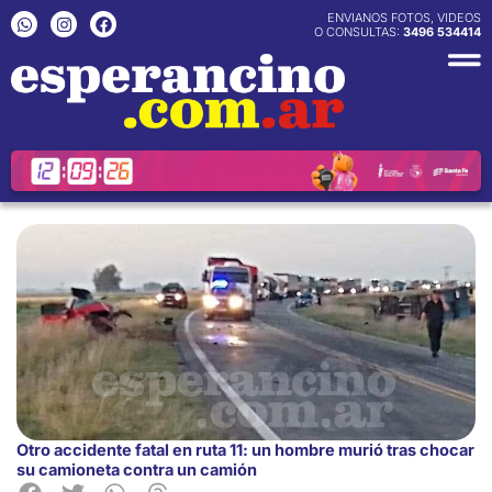
Ir
W
I
F
ENVIANOS FOTOS, VIDEOS
h
n
a
O CONSULTAS:
3496 534414
al
a
s
c
contenido
t
t
e
s
a
b
a
g
o
p
r
o
p
a
k
m
Otro accidente fatal en ruta 11: un hombre murió tras chocar
su camioneta contra un camión