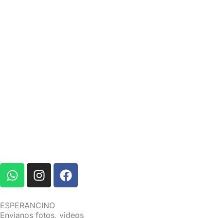
W
I
F
h
n
a
a
s
c
t
t
e
ESPERANCINO
s
a
b
Envianos fotos, videos