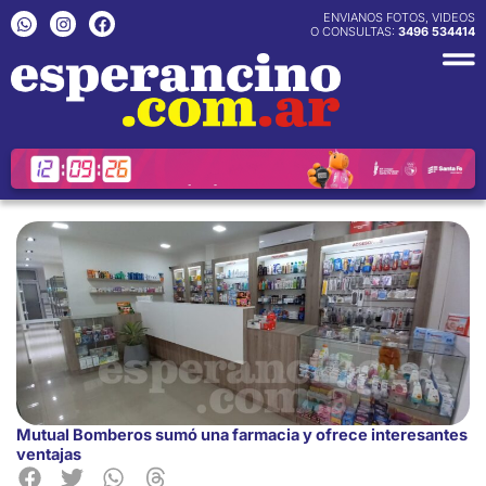
Ir
W
I
F
ENVIANOS FOTOS, VIDEOS
h
n
a
O CONSULTAS:
3496 534414
al
a
s
c
contenido
t
t
e
s
a
b
a
g
o
p
r
o
p
a
k
m
Mutual Bomberos sumó una farmacia y ofrece interesantes
ventajas