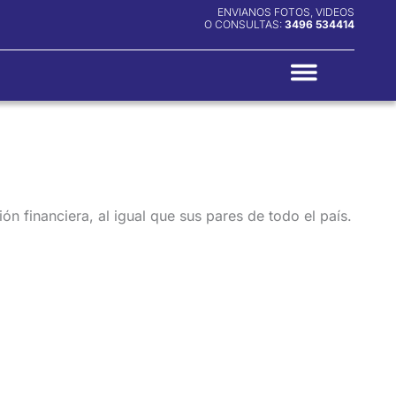
ENVIANOS FOTOS, VIDEOS
O CONSULTAS:
3496 534414
n financiera, al igual que sus pares de todo el país.