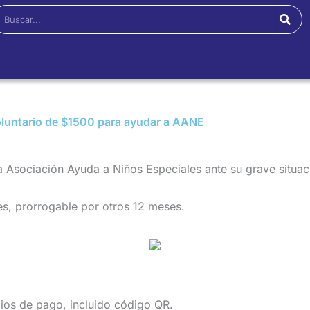
Buscar
oluntario de $1500 para ayudar a AANE
 Asociación Ayuda a Niños Especiales ante su grave situació
s, prorrogable por otros 12 meses.
dios de pago, incluido código QR.