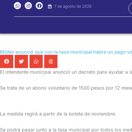
Ir
W
I
F
7 de agosto de 2026
h
n
a
al
a
s
c
t
t
e
contenido
s
a
b
a
g
o
p
r
o
p
a
k
m
Müller anunció que con la tasa municipal habrá un pago v
El intendente municipal anunció un decreto para ayudar a la
Se trata de un abono voluntario de 1500 pesos por 12 mese
La medida regirá a partir de la boleta de noviembre.
Se podrá pagar junto a la tasa municipal por todos los me