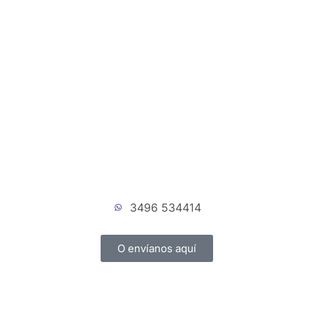
3496 534414
O envíanos aquí