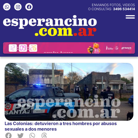
Ir
W
I
F
ENVIANOS FOTOS, VIDEOS
h
n
a
O CONSULTAS:
3496 534414
al
a
s
c
contenido
t
t
e
s
a
b
a
g
o
p
r
o
p
a
k
m
Las Colonias: detuvieron a tres hombres por abusos
sexuales a dos menores