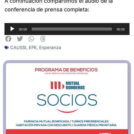
A continuación compartimos el audio de la
conferencia de prensa completa:
Reproductor
00:00
00:00
de
audio
CAUSSI
,
EPE
,
Esperanza