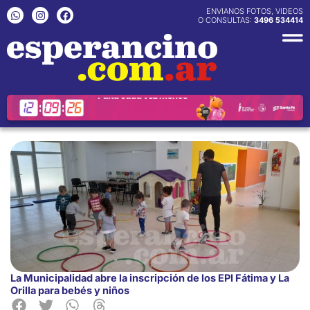
Ir
W
I
F
ENVIANOS FOTOS, VIDEOS
h
n
a
O CONSULTAS:
3496 534414
al
a
s
c
contenido
t
t
e
s
a
b
a
g
o
p
r
o
p
a
k
m
La Municipalidad abre la inscripción de los EPI Fátima y La
Orilla para bebés y niños