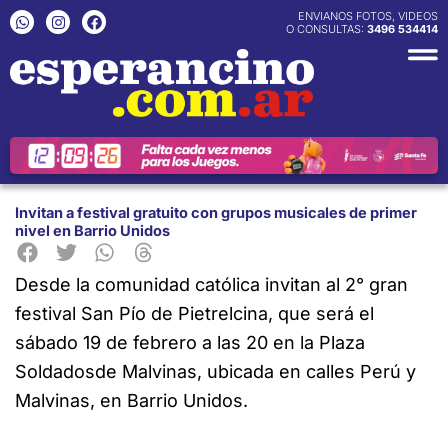
Ir
W
I
F
ENVIANOS FOTOS, VIDEOS
h
n
a
O CONSULTAS:
3496 534414
al
a
s
c
contenido
t
t
e
s
a
b
a
g
o
p
r
o
p
a
k
m
Invitan a festival gratuito con grupos musicales de primer
nivel en Barrio Unidos
Desde la comunidad católica invitan al 2° gran
festival San Pío de Pietrelcina, que será el
sábado 19 de febrero a las 20 en la Plaza
Soldados
de Malvinas, ubicada en calles Perú y
Malvinas, en Barrio Unidos.