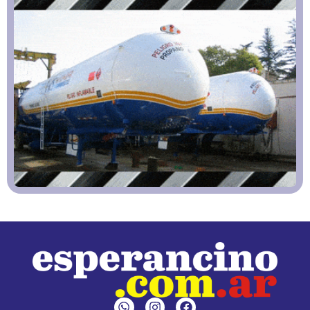
W
I
F