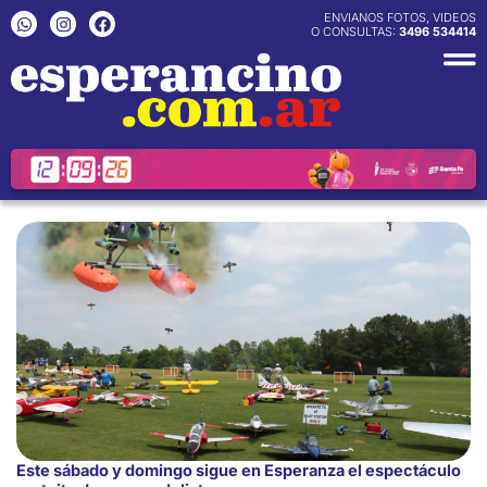
Ir
W
I
F
ENVIANOS FOTOS, VIDEOS
h
n
a
O CONSULTAS:
3496 534414
al
a
s
c
contenido
t
t
e
s
a
b
a
g
o
p
r
o
p
a
k
m
Este sábado y domingo sigue en Esperanza el espectáculo