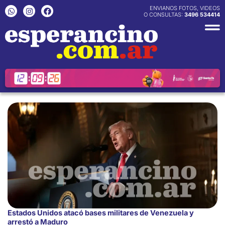
Ir
W
I
F
ENVIANOS FOTOS, VIDEOS
h
n
a
O CONSULTAS:
3496 534414
al
a
s
c
contenido
t
t
e
s
a
b
a
g
o
p
r
o
p
a
k
m
Estados Unidos atacó bases militares de Venezuela y
arrestó a Maduro