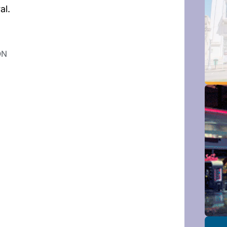
al.
ÓN