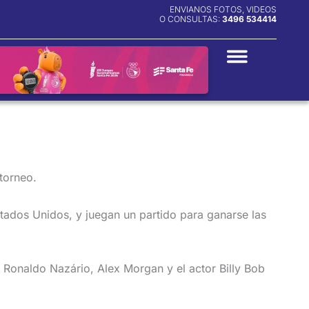
ENVIANOS FOTOS, VIDEOS
O CONSULTAS:
3496 534414
 torneo.
Estados Unidos, y juegan un partido para ganarse las
de Ronaldo Nazário, Alex Morgan y el actor Billy Bob