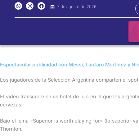
Ir
W
I
F
7 de agosto de 2026
h
n
a
al
a
s
c
t
t
e
contenido
s
a
b
a
g
o
p
r
o
p
a
k
m
Espectacular publicidad con Messi, Lautaro Martínez y Ni
Los jugadores de la Selección Argentina comparten el spot d
El video transcurre en un hotel de lujo en el que los argen
cervezas.
Bajo el lema «Superior is worth playing for» (lo superior v
Thornton.