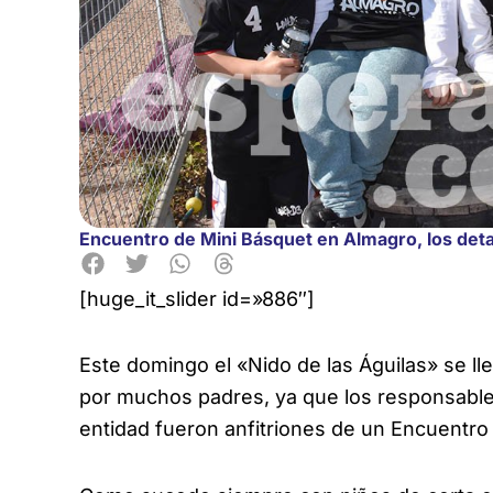
Encuentro de Mini Básquet en Almagro, los deta
[huge_it_slider id=»886″]
Este domingo el «Nido de las Águilas» se 
por muchos padres, ya que los
responsables
entidad fueron anfitriones de un Encuentro