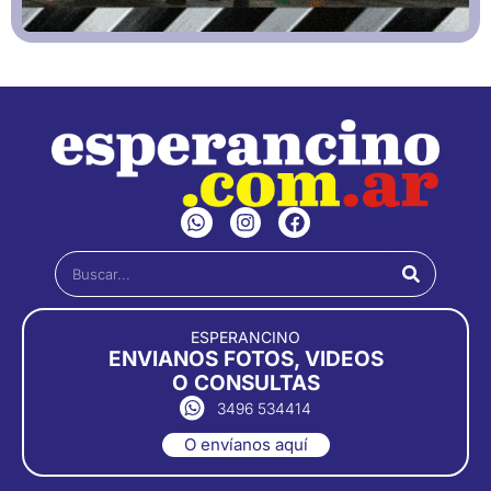
W
I
F
h
n
a
a
s
c
Buscar
t
t
e
s
a
b
a
g
o
p
r
o
ESPERANCINO
p
a
k
ENVIANOS FOTOS, VIDEOS
m
O CONSULTAS
3496 534414
O envíanos aquí