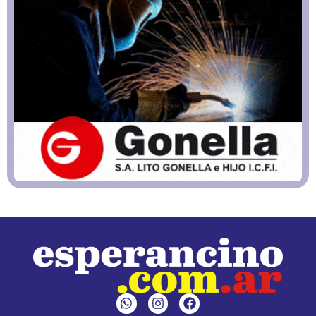
W
I
F
h
n
a