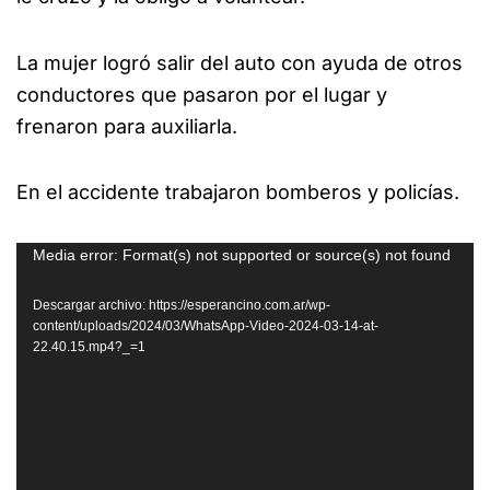
La mujer logró salir del auto con ayuda de otros
conductores que pasaron por el lugar y
frenaron para auxiliarla.
En el accidente trabajaron bomberos y policías.
Reproductor
Media error: Format(s) not supported or source(s) not found
de
Descargar archivo: https://esperancino.com.ar/wp-
vídeo
content/uploads/2024/03/WhatsApp-Video-2024-03-14-at-
22.40.15.mp4?_=1