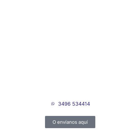
3496 534414
O envíanos aquí