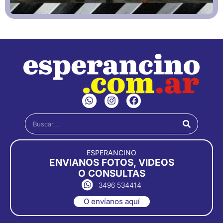
W
I
F
h
n
a
a
s
c
Buscar
t
t
e
s
a
b
a
g
o
p
r
o
ESPERANCINO
p
a
k
ENVIANOS FOTOS, VIDEOS
m
O CONSULTAS
3496 534414
O envíanos aquí