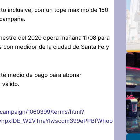
sto inclusive, con un tope máximo de 150
a campaña.
imestre del 2020 opera mañana 11/08 para
as con medidor de la ciudad de Santa Fe y
ste medio de pago para abonar
 válido.
/campaign/1060399/terms/html?
zvhpxIDE_W2VTnaYlwscqm399ePPBfWhoo