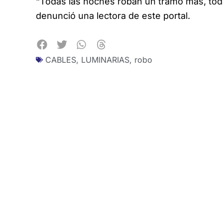
“Todas las noches roban un tramo más, tod
denunció una lectora de este portal.
CABLES
,
LUMINARIAS
,
robo