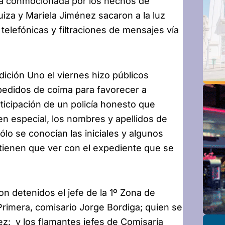
ra conmocionada por los hechos de
uiza y Mariela Jiménez sacaron a la luz
telefónicas y filtraciones de mensajes vía
dición Uno el viernes hizo públicos
 pedidos de coima para favorecer a
articipación de un policía honesto que
en especial, los nombres y apellidos de
ólo se conocían las iniciales y algunos
 tienen que ver con el expediente que se
on detenidos el jefe de la 1º Zona de
rimera, comisario Jorge Bordiga; quien se
z: y los flamantes jefes de Comisaría