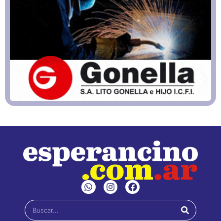
W
I
F
h
n
a
a
s
c
Buscar
t
t
e
s
a
b