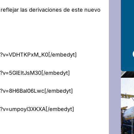
reflejar las derivaciones de este nuevo
ch?v=VDHTKPxM_K0[/embedyt]
h?v=5GlEItJsM30[/embedyt]
h?v=8H6Bal06Lwc[/embedyt]
ch?v=umpoyl3XKXA[/embedyt]