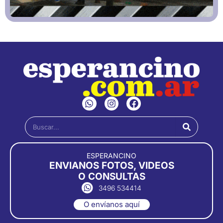
W
I
F
h
n
a
a
s
c
Buscar
t
t
e
s
a
b
a
g
o
p
r
o
ESPERANCINO
p
a
k
ENVIANOS FOTOS, VIDEOS
m
O CONSULTAS
3496 534414
O envíanos aquí