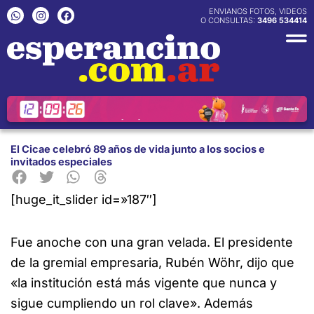
Ir
W
I
F
ENVIANOS FOTOS, VIDEOS
h
n
a
O CONSULTAS:
3496 534414
al
a
s
c
contenido
t
t
e
s
a
b
a
g
o
p
r
o
p
a
k
m
El Cicae celebró 89 años de vida junto a los socios e
invitados especiales
[huge_it_slider id=»187″]
Fue anoche con una gran velada. El presidente
de la gremial empresaria, Rubén Wöhr, dijo que
«la institución está más
vigente que nunca y
sigue cumpliendo un rol clave». Además