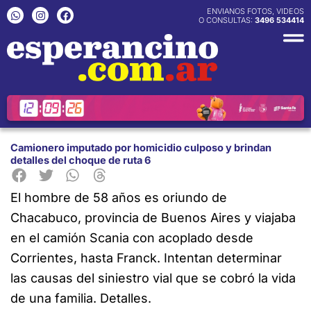
Ir
W
I
F
ENVIANOS FOTOS, VIDEOS
h
n
a
O CONSULTAS:
3496 534414
al
a
s
c
contenido
t
t
e
s
a
b
a
g
o
p
r
o
p
a
k
m
Camionero imputado por homicidio culposo y brindan
detalles del choque de ruta 6
El hombre de 58 años es oriundo de
Chacabuco, provincia de Buenos Aires y viajaba
en el camión Scania con acoplado desde
Corrientes, hasta Franck. Intentan determinar
las causas del siniestro vial que se cobró la vida
de una familia. Detalles.