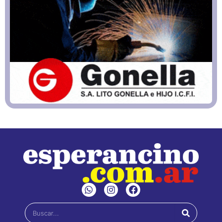
W
I
F
h
n
a
a
s
c
Buscar
t
t
e