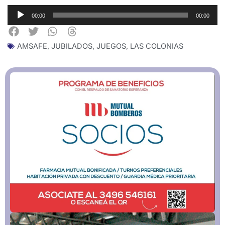
Reproductor
00:00
00:00
de
audio
AMSAFE
,
JUBILADOS
,
JUEGOS
,
LAS COLONIAS