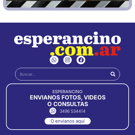
W
I
F
h
n
a
a
s
c
Buscar
t
t
e
s
a
b
a
g
o
p
r
o
ESPERANCINO
p
a
k
ENVIANOS FOTOS, VIDEOS
m
O CONSULTAS
3496 534414
O envíanos aquí