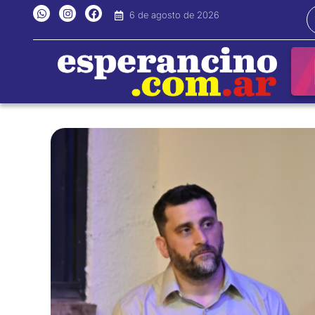
Ir
W
I
F
6 de agosto de 2026
h
n
a
al
a
s
c
t
t
e
contenido
s
a
b
a
g
o
p
r
o
p
a
k
m