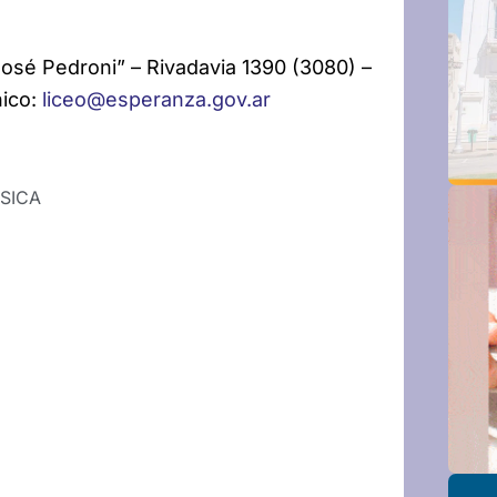
José Pedroni” – Rivadavia 1390 (3080) –
nico:
liceo@esperanza.gov.ar
SICA